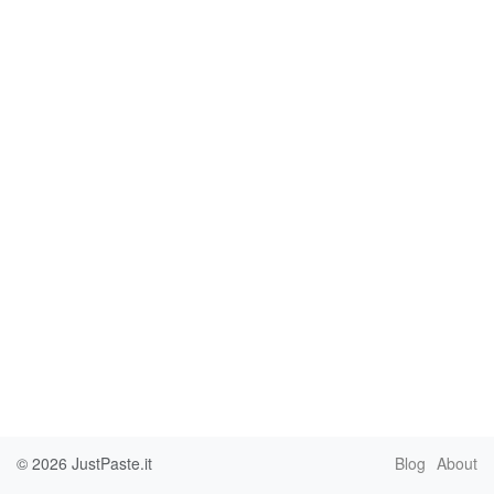
© 2026
JustPaste.it
Blog
About