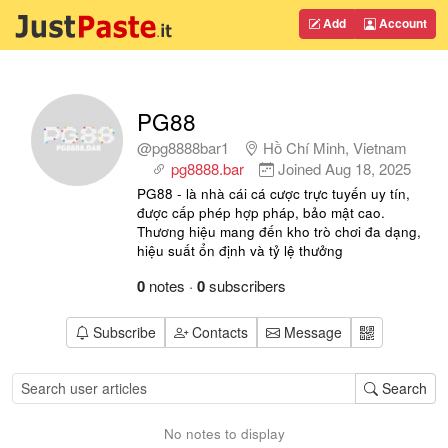
Add
Account
PG88
@pg8888bar1
Hồ Chí Minh, Vietnam
pg8888.bar
Joined
Aug 18, 2025
PG88 - là nhà cái cá cược trực tuyến uy tín,
được cấp phép hợp pháp, bảo mật cao.
Thương hiệu mang đến kho trò chơi đa dạng,
hiệu suất ổn định và tỷ lệ thưởng
0
notes
·
0
subscribers
Subscribe
Contacts
Message
Search
No notes to display