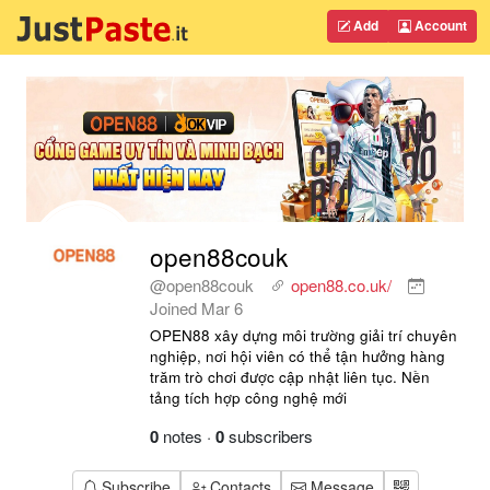
Add
Account
open88couk
@open88couk
open88.co.uk/
Joined
Mar 6
OPEN88 xây dựng môi trường giải trí chuyên
nghiệp, nơi hội viên có thể tận hưởng hàng
trăm trò chơi được cập nhật liên tục. Nền
tảng tích hợp công nghệ mới
0
notes
·
0
subscribers
Subscribe
Contacts
Message