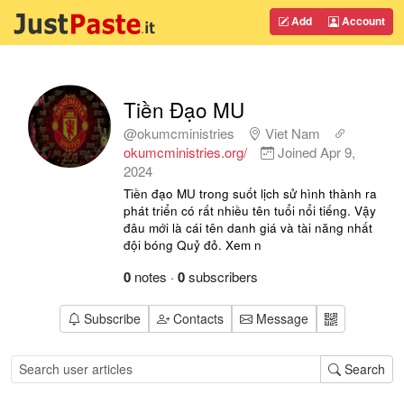
Add
Account
Tiền Đạo MU
@okumcministries
Viet Nam
okumcministries.org/
Joined
Apr 9,
2024
Tiền đạo MU trong suốt lịch sử hình thành ra
phát triển có rất nhiều tên tuổi nổi tiếng. Vậy
đâu mới là cái tên danh giá và tài năng nhất
đội bóng Quỷ đỏ. Xem n
0
notes
·
0
subscribers
Subscribe
Contacts
Message
Search