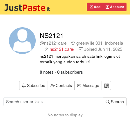
Add
Account
NS2121
@ns2121care
greenville 331, Indonesia
ns2121.care/
Joined
Jun 11, 2025
ns2121 merupakan salah satu link login slot
terbaik yang sudah terbukti
0
notes
·
0
subscribers
Subscribe
Contacts
Message
Search
No notes to display