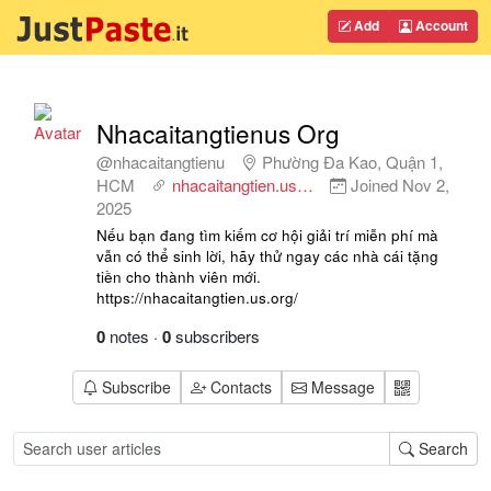
Add
Account
Nhacaitangtienus Org
@nhacaitangtienu
Phường Đa Kao, Quận 1,
HCM
nhacaitangtien.us…
Joined
Nov 2,
2025
Nếu bạn đang tìm kiếm cơ hội giải trí miễn phí mà
vẫn có thể sinh lời, hãy thử ngay các nhà cái tặng
tiền cho thành viên mới.
https://nhacaitangtien.us.org/
0
notes
·
0
subscribers
Subscribe
Contacts
Message
Search