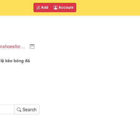
Add
Account
omshoesfor…
ỷ lệ kèo bóng đá
Search