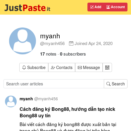
Add
Account
myanh
@myanh456
Joined
Apr 24, 2020
17
notes
·
0
subscribers
Subscribe
Contacts
Message
Search
myanh
@
myanh456
Cách đăng ký Bong88, hướng dẫn tạo nick
Bong88 uy tín
Bài viết cách đăng ký bong88 được xuất bản tại 
trang chủ Bong88 và được đăng lại trên blog 