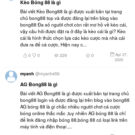
Kèo Bóng 88 là gì
Bài viết Kèo Bong88 là gì được xuất bản tại trang 
chủ bong88 top và được đăng lại trên blog vào 
bong88 Đa số người chơi còn rất mơ hồ về kèo cái, 
vậy câu hỏi được đặt ra ở đây là kèo cái là gì? Kèo 
cái là hình thức chọn lựa các kèo cược mà nhà cái 
đưa ra để cá cược. Hiện nay c...
Apr 27,
0
0
229
0
2020
myanh
@
myanh456
AG Bong88 là gì
Bài viết AG Bong88 là gì được xuất bản tại trang chủ 
bong88 login và được đăng lại trên blog vào bong88 
AG bóng 88 là gì chắc nhiều người chơi cá cược 
bóng online thắc mắc ,tuy nhiên AG bóng 88 là chỉ 
để link đăng nhập bóng 88,bóng 88 có loại link trên 
máy tính và điện thoại ,...