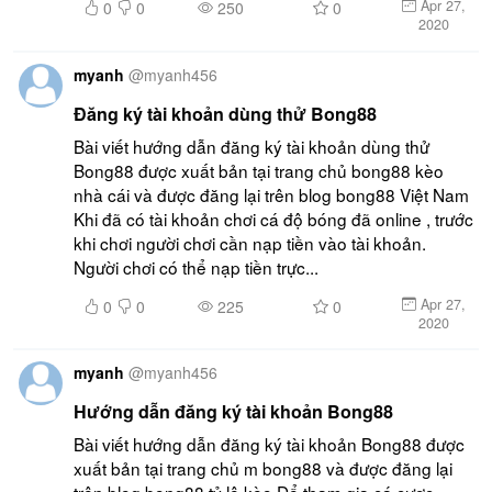
Apr 27,
0
0
250
0
2020
myanh
@
myanh456
Đăng ký tài khoản dùng thử Bong88
Bài viết hướng dẫn đăng ký tài khoản dùng thử 
Bong88 được xuất bản tại trang chủ bong88 kèo 
nhà cái và được đăng lại trên blog bong88 Việt Nam 
Khi đã có tài khoản chơi cá độ bóng đã online , trước 
khi chơi người chơi cần nạp tiền vào tài khoản. 
Người chơi có thể nạp tiền trực...
Apr 27,
0
0
225
0
2020
myanh
@
myanh456
Hướng dẫn đăng ký tài khoản Bong88
Bài viết hướng dẫn đăng ký tài khoản Bong88 được 
xuất bản tại trang chủ m bong88 và được đăng lại 