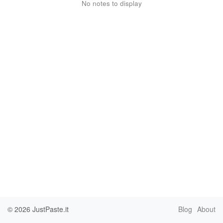
No notes to display
© 2026
JustPaste.it
Blog
About