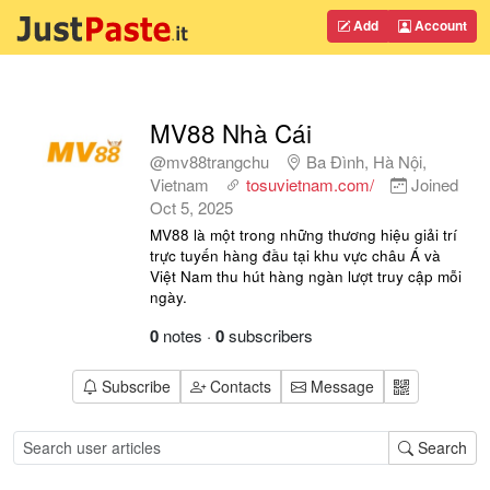
Add
Account
MV88 Nhà Cái
@mv88trangchu
Ba Đình, Hà Nội,
Vietnam
tosuvietnam.com/
Joined
Oct 5, 2025
MV88 là một trong những thương hiệu giải trí
trực tuyến hàng đầu tại khu vực châu Á và
Việt Nam thu hút hàng ngàn lượt truy cập mỗi
ngày.
0
notes
·
0
subscribers
Subscribe
Contacts
Message
Search