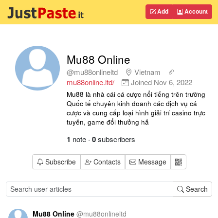
Add
Account
Mu88 Online
@mu88onlineltd
Vietnam
mu88online.ltd/
Joined
Nov 6, 2022
Mu88 là nhà cái cá cược nổi tiếng trên trường
Quốc tế chuyên kinh doanh các dịch vụ cá
cược và cung cấp loại hình giải trí casino trực
tuyến, game đổi thưởng hấ
1
note
·
0
subscribers
Subscribe
Contacts
Message
Search
Mu88 Online
@
mu88onlineltd