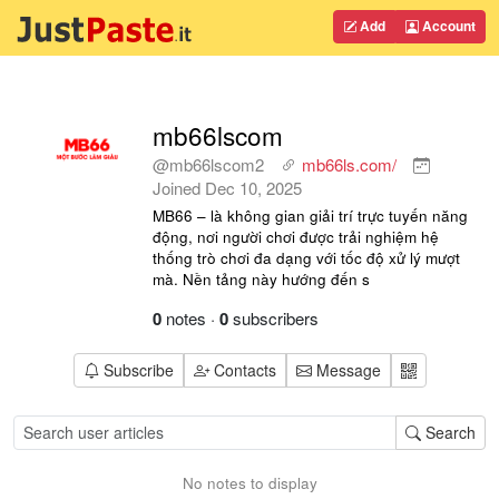
Add
Account
mb66lscom
@mb66lscom2
mb66ls.com/
Joined
Dec 10, 2025
MB66 – là không gian giải trí trực tuyến năng
động, nơi người chơi được trải nghiệm hệ
thống trò chơi đa dạng với tốc độ xử lý mượt
mà. Nền tảng này hướng đến s
0
notes
·
0
subscribers
Subscribe
Contacts
Message
Search
No notes to display