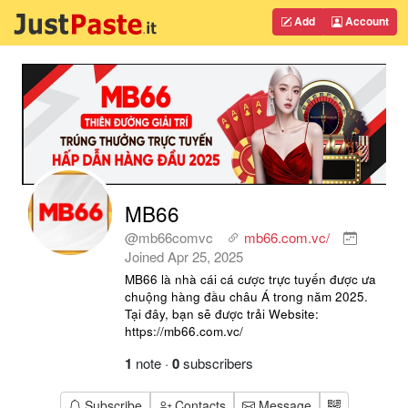
Add
Account
MB66
@mb66comvc
mb66.com.vc/
Joined
Apr 25, 2025
MB66 là nhà cái cá cược trực tuyến được ưa
chuộng hàng đầu châu Á trong năm 2025.
Tại đây, bạn sẽ được trải Website:
https://mb66.com.vc/
1
note
·
0
subscribers
Subscribe
Contacts
Message