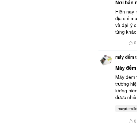
Nơi bán 
Hiện nay 
địa chỉ mu
và đại lý
từng khách
0
máy đếm t
Máy đếm 
Máy đếm ti
trường hi
lượng hiện
được nhiều
maydemti
0