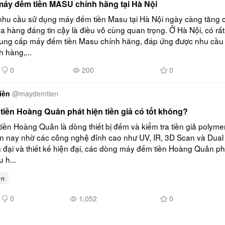
máy đếm tiền MASU chính hãng tại Hà Nội
nhu cầu sử dụng máy đếm tiền Masu tại Hà Nội ngày càng tăng ca
a hàng đáng tin cậy là điều vô cùng quan trọng. Ở Hà Nội, có rất
 cung cấp máy đếm tiền Masu chính hãng, đáp ứng được nhu cầu
 hàng,...
0
200
0
iền
@
maydemtien
tiền Hoàng Quân phát hiện tiền giả có tốt không?
ền Hoàng Quân là dòng thiết bị đếm và kiểm tra tiền giả polymer 
ện nay nhờ các công nghệ đỉnh cao như UV, IR, 3D Scan và Dual C
 đại và thiết kế hiện đại, các dòng máy đếm tiền Hoàng Quân phát
 h...
en
0
1,052
0