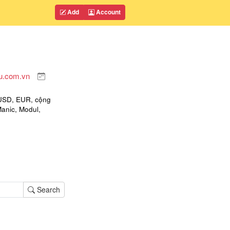
Add
Account
u.com.vn
 USD, EUR, cộng
Manic, Modul,
Search