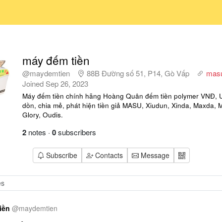
máy đếm tiền
@maydemtien
88B Đường số 51, P14, Gò Vấp
mas
Joined
Sep 26, 2023
Máy đếm tiền chính hãng Hoàng Quân đếm tiền polymer VNĐ,
dồn, chia mẻ, phát hiện tiền giả MASU, Xiudun, Xinda, Maxda, 
Glory, Oudis.
2
notes
·
0
subscribers
Subscribe
Contacts
Message
iền
@
maydemtien