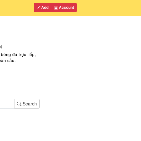
Add
Account
4
bóng đá trực tiếp,
oàn cầu.
Search