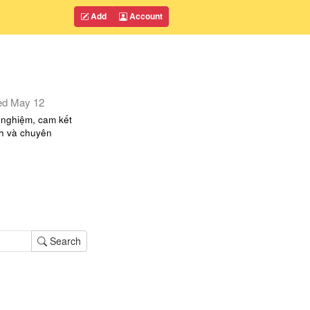
Add
Account
ed
May 12
h nghiệm, cam kết
ch và chuyên
Search