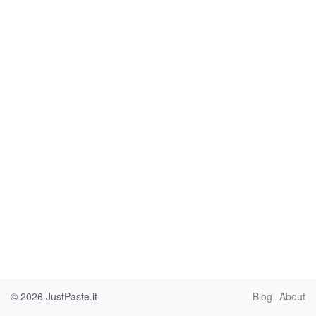
© 2026
JustPaste.it
Blog
About