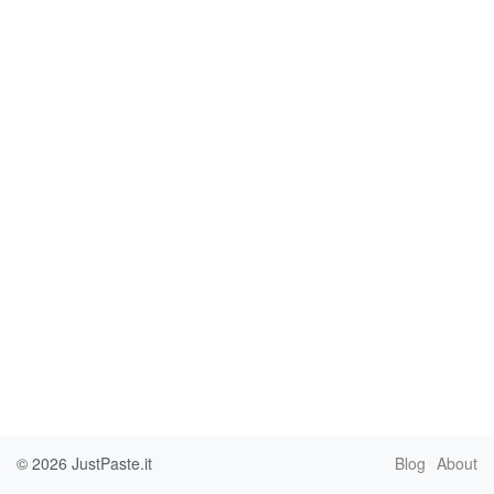
© 2026
JustPaste.it
Blog
About