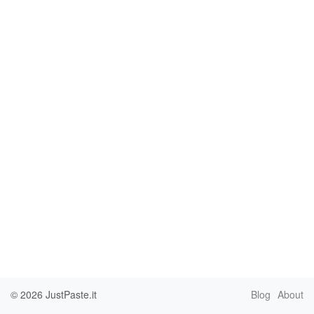
© 2026
JustPaste.it
Blog
About