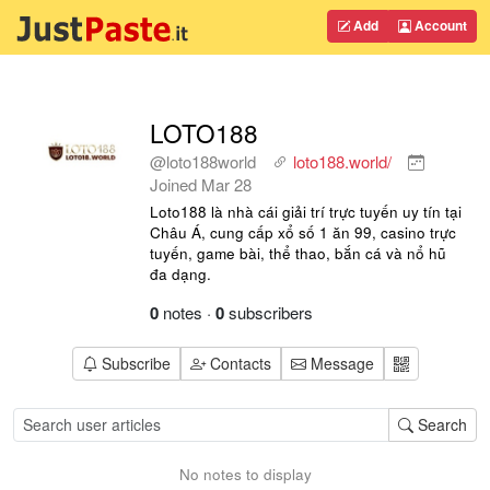
Add
Account
LOTO188
@loto188world
loto188.world/
Joined
Mar 28
Loto188 là nhà cái giải trí trực tuyến uy tín tại
Châu Á, cung cấp xổ số 1 ăn 99, casino trực
tuyến, game bài, thể thao, bắn cá và nổ hũ
đa dạng.
0
notes
·
0
subscribers
Subscribe
Contacts
Message
Search
No notes to display