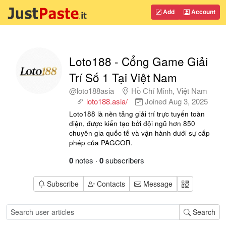
Add
Account
Loto188 - Cổng Game Giải
Trí Số 1 Tại Việt Nam
@loto188asia
Hồ Chí Minh, Việt Nam
loto188.asia/
Joined
Aug 3, 2025
Loto188 là nền tảng giải trí trực tuyến toàn
diện, được kiến tạo bởi đội ngũ hơn 850
chuyên gia quốc tế và vận hành dưới sự cấp
phép của PAGCOR.
0
notes
·
0
subscribers
Subscribe
Contacts
Message
Search