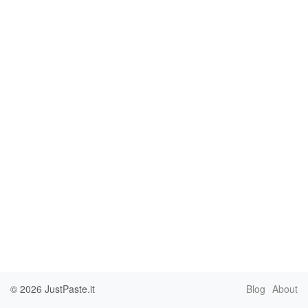
© 2026
JustPaste.it
Blog
About