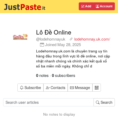
Add
Account
Lô Đề Online
@lodehomnayuk
lodehomnay.uk.com/
Joined
May 28, 2025
Lodehomnay.uk.com là chuyên trang uy tín
hàng đầu trong lĩnh vực lô đề online, nơi cập
nhật nhanh chóng và chính xác kết quả xổ
số ba miền mỗi ngày. Không chỉ d
0
notes
·
0
subscribers
Subscribe
Contacts
Message
Search
No notes to display