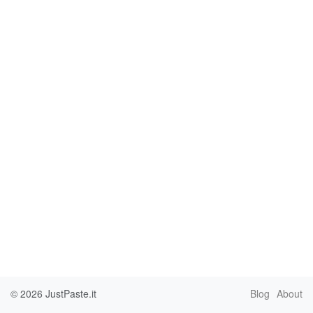
© 2026
JustPaste.it
Blog
About