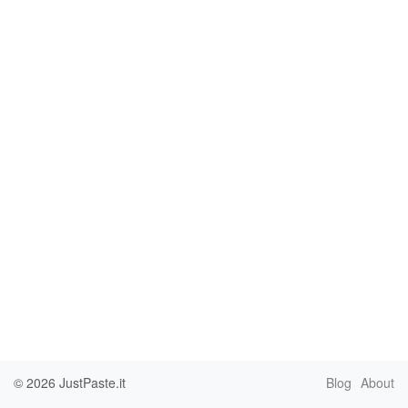
© 2026
JustPaste.it
Blog
About