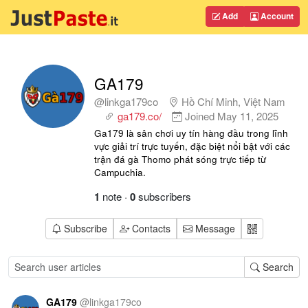
Add
Account
GA179
@linkga179co
Hồ Chí Minh, Việt Nam
ga179.co/
Joined
May 11, 2025
Ga179 là sân chơi uy tín hàng đầu trong lĩnh
vực giải trí trực tuyến, đặc biệt nổi bật với các
trận đá gà Thomo phát sóng trực tiếp từ
Campuchia.
1
note
·
0
subscribers
Subscribe
Contacts
Message
Search
GA179
@
linkga179co