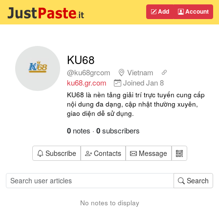
Add
Account
KU68
@ku68grcom
Vietnam
ku68.gr.com
Joined
Jan 8
KU68 là nền tảng giải trí trực tuyến cung cấp
nội dung đa dạng, cập nhật thường xuyên,
giao diện dễ sử dụng.
0
notes
·
0
subscribers
Subscribe
Contacts
Message
Search
No notes to display