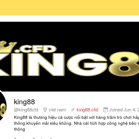
king88
@king88cfd
viet nam
king88.cfd/
Joined
Jun 4, 
King88 là thương hiệu cá cược nổi bật với hàng trăm trò chơi h
thống khuyến mãi siêu khủng. Nhà cái tích hợp công nghệ bảo
thông