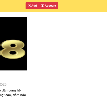
Add
Account
2025
ấp dẫn cùng hệ
 mật cao, đảm bảo