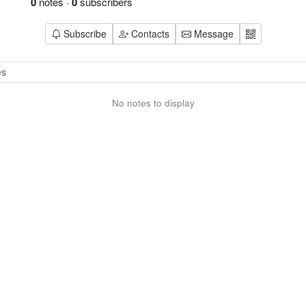
0
notes
·
0
subscribers
Subscribe
Contacts
Message
No notes to display