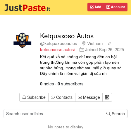
Add
Account
Ketquaxoso Autos
@ketquaxosoautos
Vietnam
ketquaxoso.autos/
Joined
Sep 26, 2025
Kết quả xổ số không chỉ mang đến cơ hội
trúng thưởng lớn mà còn góp phần tạo nên
sự hào hứng, mong chờ sau mỗi giờ quay số.
Đây chính là niềm vui giản dị của nh
0
notes
·
0
subscribers
Subscribe
Contacts
Message
Search
No notes to display