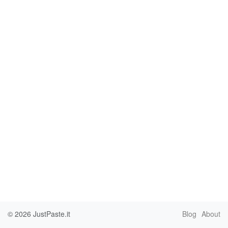
© 2026
JustPaste.it
Blog
About