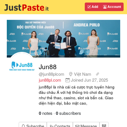
Add
Account
Jun88
@jun88plcom
Việt Nam
jun88pl.com
Joined
Jun 27, 2025
jun88pl là nhà cái cá cược trực tuyến hàng
đầu châu Á với hệ thống trò chơi đa dạng
như thể thao, casino, slot và bắn cá. Giao
diện hiện đại, bảo mật cao,
0
notes
·
0
subscribers
Subscribe
Contacts
Message