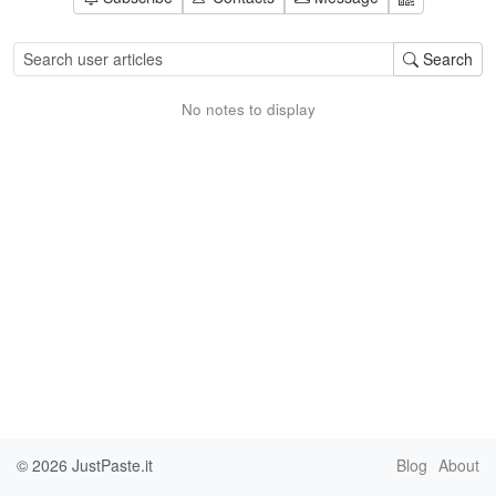
Search
No notes to display
© 2026
JustPaste.it
Blog
About