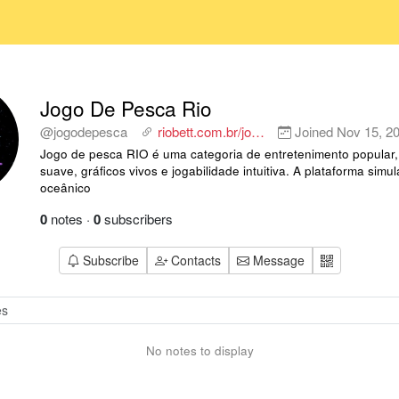
Jogo De Pesca Rio
@jogodepesca
riobett.com.br/jo…
Joined
Nov 15, 2
Jogo de pesca RIO é uma categoria de entretenimento popular,
suave, gráficos vivos e jogabilidade intuitiva. A plataforma sim
oceânico
0
notes
·
0
subscribers
Subscribe
Contacts
Message
No notes to display