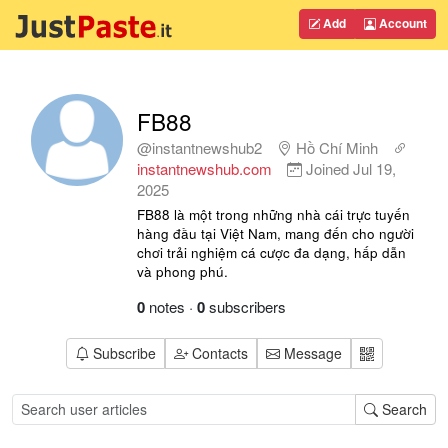
Add
Account
FB88
@instantnewshub2
Hồ Chí Minh
instantnewshub.com
Joined
Jul 19,
2025
FB88 là một trong những nhà cái trực tuyến
hàng đầu tại Việt Nam, mang đến cho người
chơi trải nghiệm cá cược đa dạng, hấp dẫn
và phong phú.
0
notes
·
0
subscribers
Subscribe
Contacts
Message
Search