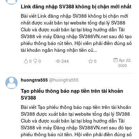
Link đăng nhập SV388 không bị chặn mới nhất
Bài viết Link đăng nhập SV388 không bị chặn mới 
nhất được xuất bản tại website tổng đại lý SV388 
Club và được xuất bản lại tại blog hướng dẫn Tải 
SV388 về máy Đăng nhập SV388VN.net sau đó tạo 
phiếu thông báo rút tiền. Hội viên phải điền đúng số 
tài khoản ngân hàng nhận tiền củ...
Apr 22,
0
0
244
0
2020
huongtra555
@
huongtra555
Tạo phiếu thông báo nạp tiền trên tài khoản
SV388
Bài viết Tạo phiếu thông báo nạp tiền trên tài khoản 
SV388 được xuất bản tại website tổng đại lý SV388 
Club và được xuất bản lại tại blog hướng dẫn Tải 
SV388 về máy Đăng nhập SV388VN.net sau đó tạo 
phiếu thông báo rút tiền. Hội viên phải điền đúng số 