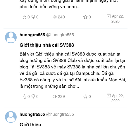
phát triển bền vững và hoàn...
Apr 22,
0
0
240
0
2020
huongtra555
@
huongtra555
Giới thiệu nhà cái SV388
Bài viết Giới thiệu nhà cái SV388 được xuất bản tại 
blog hướng dẫn SV388 Club và được xuất bản lại tại 
blog Tải SV388 về máy SV388 là nhà cái lớn chuyên 
về đá gà, cá cược đá gà tại Campuchia. Đá gà 
Sv388 có công ty và trụ sở đặt tại cửa khẩu Mộc Bài, 
là một trong những sân chơ...
Apr 22,
0
0
239
0
2020
huongtra555
@
huongtra555
Giới thiệu