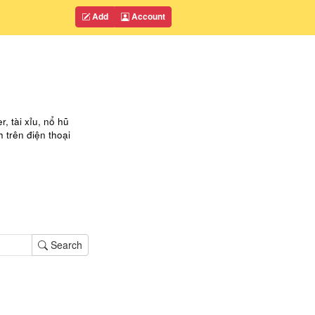
Add
Account
, tài xỉu, nổ hũ
 trên điện thoại
Search