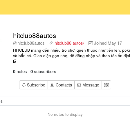
hitclub88autos
@hitclub88autos
hitclub88.autos/
Joined
May 17
HITCLUB mang đến nhiều trò chơi quen thuộc như tiến lên, poker
và bắn cá. Giao diện gọn nhẹ, dễ đăng nhập và thao tác ổn định
lẫ
0
notes
·
0
subscribers
Subscribe
Contacts
Message
No notes to display