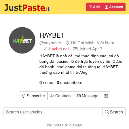
Add
Account
HAYBET
@haybetcc
Hồ Chí Minh, Việt Nam
haybet.cc/
Joined
Apr 7
HAYBET là nhà cái thể thao đỉnh cao, cá độ
bóng đá, casino, lô đề trực tuyến uy tín. Cược
đá banh, chơi game đổi thưởng tại HAYBET
thưởng cao nhất thị trường.
0
notes
·
0
subscribers
Subscribe
Contacts
Message
Search
No notes to display