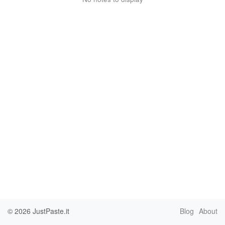
© 2026
JustPaste.it
Blog
About