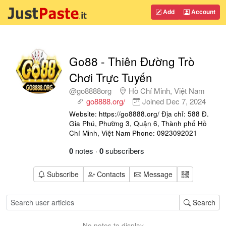
Add
Account
Go88 - Thiên Đường Trò
Chơi Trực Tuyến
@go8888org
Hồ Chí Minh, Việt Nam
go8888.org/
Joined
Dec 7, 2024
Website: https://go8888.org/ Địa chỉ: 588 Đ.
Gia Phú, Phường 3, Quận 6, Thành phố Hồ
Chí Minh, Việt Nam Phone: 0923092021
0
notes
·
0
subscribers
Subscribe
Contacts
Message
Search
No notes to display