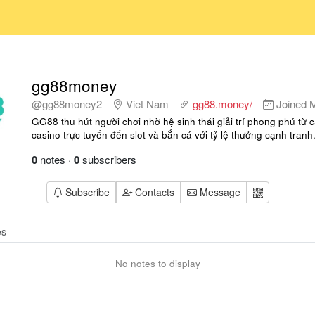
gg88money
@gg88money2
Viet Nam
gg88.money/
Joined
M
GG88 thu hút người chơi nhờ hệ sinh thái giải trí phong phú từ 
casino trực tuyến đến slot và bắn cá với tỷ lệ thưởng cạnh tranh
0
notes
·
0
subscribers
Subscribe
Contacts
Message
No notes to display