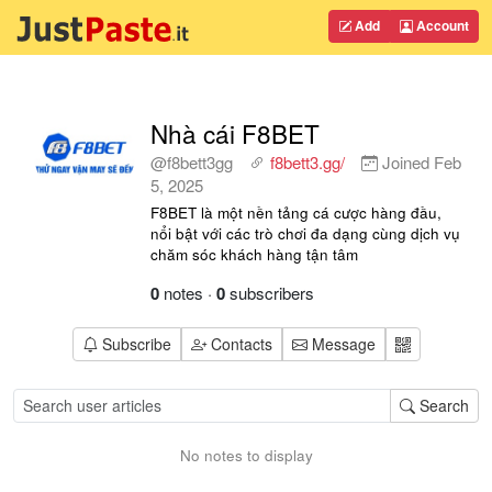
Add
Account
Nhà cái F8BET
@f8bett3gg
f8bett3.gg/
Joined
Feb
5, 2025
F8BET là một nền tảng cá cược hàng đầu,
nổi bật với các trò chơi đa dạng cùng dịch vụ
chăm sóc khách hàng tận tâm
0
notes
·
0
subscribers
Subscribe
Contacts
Message
Search
No notes to display