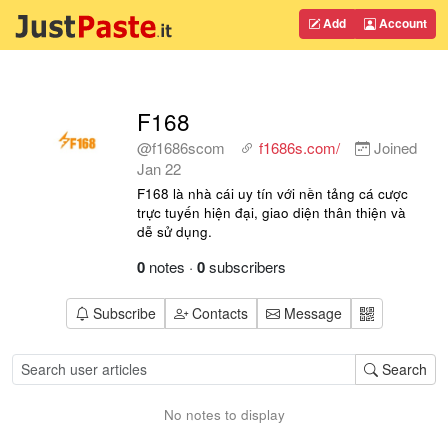
Add
Account
F168
@f1686scom
f1686s.com/
Joined
Jan 22
F168 là nhà cái uy tín với nền tảng cá cược
trực tuyến hiện đại, giao diện thân thiện và
dễ sử dụng.
0
notes
·
0
subscribers
Subscribe
Contacts
Message
Search
No notes to display