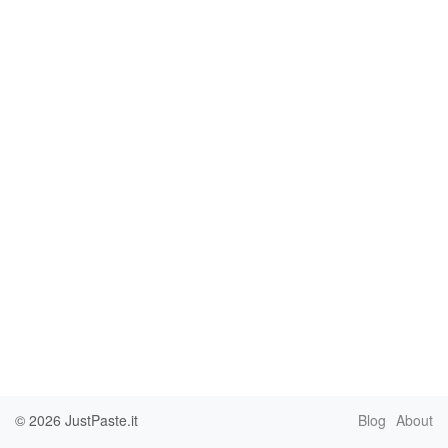
© 2026
JustPaste.it
Blog
About