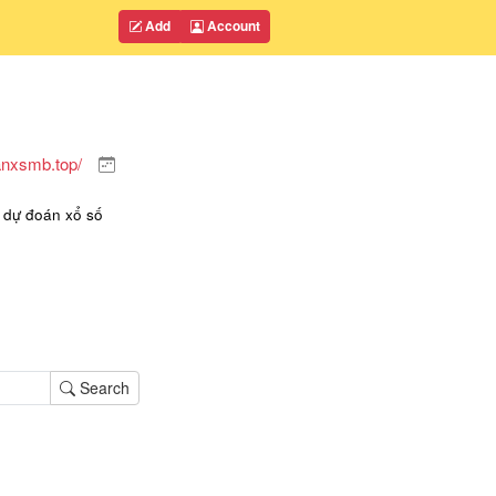
Add
Account
nxsmb.top/
i dự đoán xổ số
Search