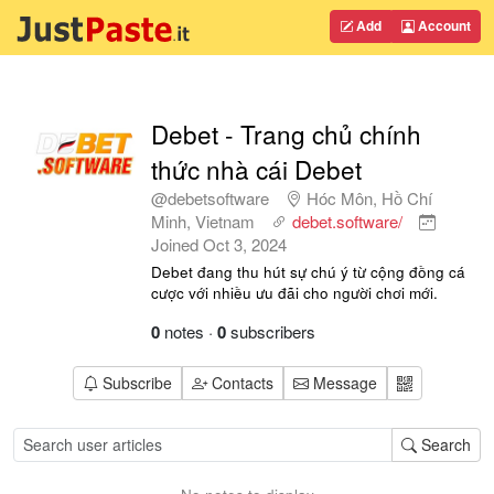
Add
Account
Debet - Trang chủ chính
thức nhà cái Debet
@debetsoftware
Hóc Môn, Hồ Chí
Minh, Vietnam
debet.software/
Joined
Oct 3, 2024
Debet đang thu hút sự chú ý từ cộng đồng cá
cược với nhiều ưu đãi cho người chơi mới.
0
notes
·
0
subscribers
Subscribe
Contacts
Message
Search