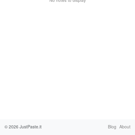
No notes to display
© 2026
JustPaste.it
Blog
About