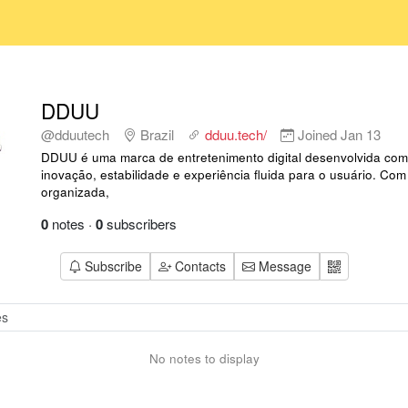
DDUU
@dduutech
Brazil
dduu.tech/
Joined
Jan 13
DDUU é uma marca de entretenimento digital desenvolvida com
inovação, estabilidade e experiência fluida para o usuário. Co
organizada,
0
notes
·
0
subscribers
Subscribe
Contacts
Message
No notes to display