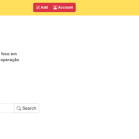
Add
Account
 foco em
m operação
Search