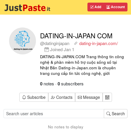
Add
Account
DATING-IN-JAPAN COM
@datinginjapan
dating-in-japan.com/
Joined
Jan 1
DATING-IN-JAPAN.COM Trang thông tin công
nghệ & phần mềm hỗ trợ cuộc sống số tại
Nhật Bản Dating-in-Japan.com là chuyên
trang cung cấp tin tức công nghệ, giới
0
notes
·
0
subscribers
Subscribe
Contacts
Message
Search
No notes to display