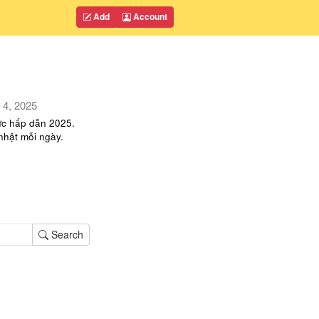
Add
Account
 4, 2025
ực hấp dẫn 2025.
nhật mỗi ngày.
Search