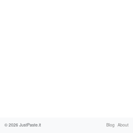
© 2026
JustPaste.it
Blog
About