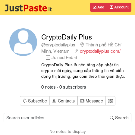
Add
Account
CryptoDaily Plus
@cryptodailyplus
Thành phố Hồ Chí
Minh, Vietnam
cryptodailyplus.com/
Joined
Feb 6
CryptoDaily Plus là nền tảng cập nhật tin
crypto mỗi ngày, cung cấp thông tin về biến
động thị trường, giá coin theo thời gian thực,
0
notes
·
0
subscribers
Subscribe
Contacts
Message
Search
No notes to display