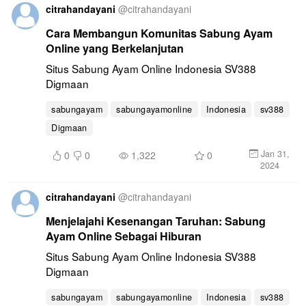
citrahandayani
@
citrahandayani
Cara Membangun Komunitas Sabung Ayam
Online yang Berkelanjutan
Situs Sabung Ayam Online Indonesia SV388 
Digmaan
sabungayam
sabungayamonline
Indonesia
sv388
Digmaan
Jan 31,
0
0
1,322
0
2024
citrahandayani
@
citrahandayani
Menjelajahi Kesenangan Taruhan: Sabung
Ayam Online Sebagai Hiburan
Situs Sabung Ayam Online Indonesia SV388 
Digmaan
sabungayam
sabungayamonline
Indonesia
sv388