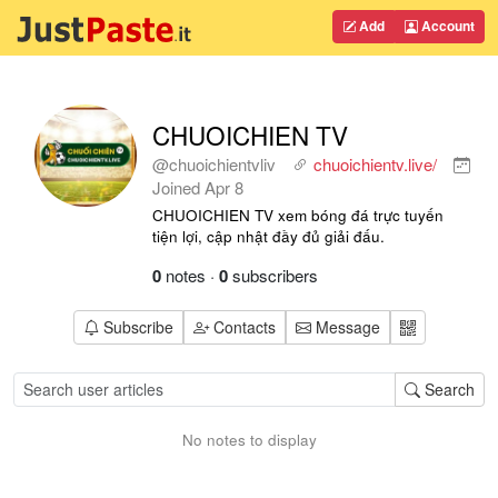
Add
Account
CHUOICHIEN TV
@chuoichientvliv
chuoichientv.live/
Joined
Apr 8
CHUOICHIEN TV xem bóng đá trực tuyến
tiện lợi, cập nhật đầy đủ giải đấu.
0
notes
·
0
subscribers
Subscribe
Contacts
Message
Search
No notes to display