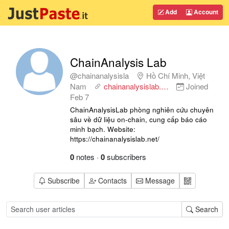
Add
Account
ChainAnalysis Lab
@chainanalysisla
Hồ Chí Minh, Việt
Nam
chainanalysislab.…
Joined
Feb 7
ChainAnalysisLab phòng nghiên cứu chuyên
sâu về dữ liệu on-chain, cung cấp báo cáo
minh bạch. Website:
https://chainanalysislab.net/
0
notes
·
0
subscribers
Subscribe
Contacts
Message
Search