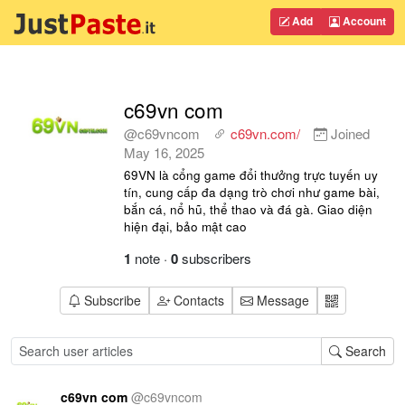
Add
Account
c69vn com
@c69vncom
c69vn.com/
Joined
May 16, 2025
69VN là cổng game đổi thưởng trực tuyến uy
tín, cung cấp đa dạng trò chơi như game bài,
bắn cá, nổ hũ, thể thao và đá gà. Giao diện
hiện đại, bảo mật cao
1
note
·
0
subscribers
Subscribe
Contacts
Message
Search
c69vn com
@
c69vncom