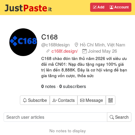
Add
Account
C168
@c168fdesign
Hồ Chí Minh, Việt Nam
c168f.design/
Joined
May 26
C168 chào đón tân thủ năm 2026 với siêu ưu
đãi mã CN01: Nạp đầu tặng ngay 100% giá
trị lên đến 8,888K. Đây là cơ hội vàng để bạn
gia tăng vốn cược, thỏa sức
0
notes
·
0
subscribers
Subscribe
Contacts
Message
Search
No notes to display