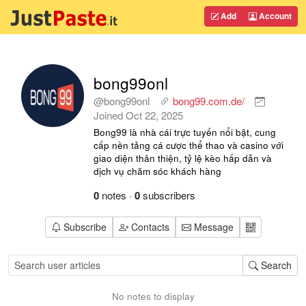
Add
Account
bong99onl
@bong99onl
bong99.com.de/
Joined
Oct 22, 2025
Bong99 là nhà cái trực tuyến nổi bật, cung
cấp nền tảng cá cược thể thao và casino với
giao diện thân thiện, tỷ lệ kèo hấp dẫn và
dịch vụ chăm sóc khách hàng
0
notes
·
0
subscribers
Subscribe
Contacts
Message
Search
No notes to display